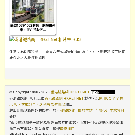
編號1069/1032的第一期輕鐵列
車，正在行駛天...
注意：為保障私隱，二零零八年或以後拍攝的照片，在上載時將盡可能將
非必要之人臉模糊處理
© Copyright 1998 - 2026
香港鐵路網 HKRail.NET
.
香港鐵路網 : 相片集
由
香港鐵路網 HKRail.NET
製作，以
創用CC 姓名標
示-相同方式分享 4.0 國際 授權條款
釋出。
超出此條款範圍外的授權可於
香港鐵路網 : 關於本站 : 有關使用本站資料
查閱。
*香港鐵路網是一純粹為興趣而成立的網站，而非任何香港鐵路服務營運
商之官方網站。如有查詢，歡迎
聯絡我們
HKRail.Net is set up for personal interest only, and does not represent