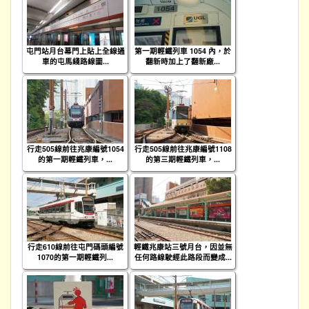
屯門站月台幕門上貼上全線通
第一期輕鐵列車 1054 內，於
車的屯馬綫路線圖...
翻新時加上了翻新廠...
行走505線前往兆康編號1054
行走505線前往兆康編號1108
的第一期輕鐵列車，...
的第三期輕鐵列車，...
行走610線前往屯門碼頭編號
輕鐵兆康站三號月台，因並無
1070的第一期輕鐵列...
任何路線駛經此路段而變成...