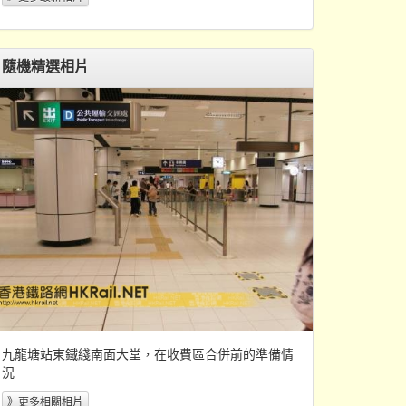
隨機精選相片
九龍塘站東鐵綫南面大堂，在收費區合併前的準備情
況
》更多相關相片