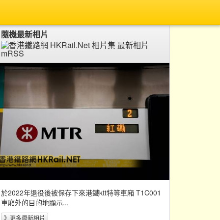
隨機最新相片
於2022年退役後被保存下來港鐵ktt特等車廂 T1C001
車廂外的目的地顯示...
》更多最新相片