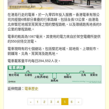
在港島行走的電車，於一九零四年投入服務。香港電車有限公
司共經營6條部分重疊的行車路線，包括全長13公里、由港島
北岸堅尼地城至筲箕灣之間的雙程路軌，以及環繞跑馬地長約3
公里的單程路軌。
電車的軌距為1067毫米，其使用的電力來自於架空電纜所提供
的550伏特交流電。
電車現時有的七個總站，包括堅尼地城、屈地街、上環街市、
銅鑼灣、北角、筲箕灣及跑馬地。
電車載客量平均每日294,552人次。
延伸閱讀：
電車歷史
本
«
1
2
3
4
5
6
»
頁