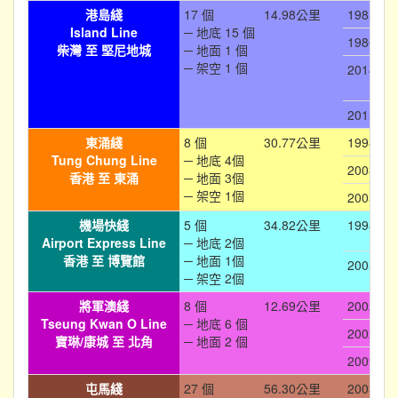
港島綫
17 個
14.98公里
1985-05
Island Line
─ 地底 15 個
1986-05
柴灣 至 堅尼地城
─ 地面 1 個
─ 架空 1 個
2014-12
2015-03
東涌綫
8 個
30.77公里
1998-06
Tung Chung Line
─ 地底 4個
2003-12
香港 至 東涌
─ 地面 3個
─ 架空 1個
2005-06
機場快綫
5 個
34.82公里
1998-07
Airport Express Line
─ 地底 2個
香港 至 博覽館
─ 地面 1個
2005-12
─ 架空 2個
將軍澳綫
8 個
12.69公里
2002-08
Tseung Kwan O Line
─ 地底 6 個
2002-08
寶琳/康城 至 北角
─ 地面 2 個
2009-07
屯馬綫
27 個
56.30公里
2003-12