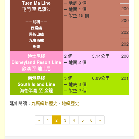
Tuen Ma Line
─ 地底 8 個
2004-12
屯門 至 烏溪沙
─ 地面 4 個
─ 架空 15 個
2009-08
－－前稱－－
西鐵綫
2020-02
馬鞍山綫
九廣西鐵
2021-06
馬鐵
迪士尼綫
2 個
3.14公里
2005-08
Disneyland Resort Line
─ 地面 2 個
欣澳 至 迪士尼
南港島綫
5 個
6.89公里
2016-12
South Island Line
─ 地底 3 個
海怡半島 至 金鐘
─ 架空 2 個
延伸閱讀：
九廣鐵路歷史
、
地鐵歷史
本
«
1
2
3
4
5
6
»
頁