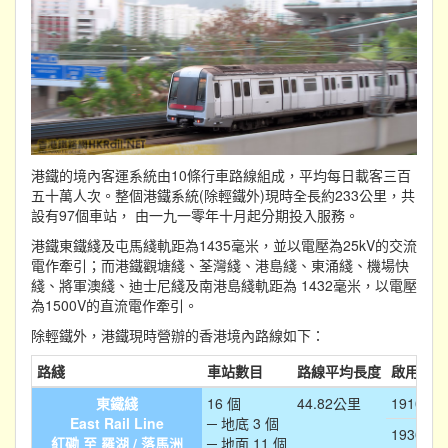
港鐵的境內客運系統由10條行車路線組成，平均每日載客三百
五十萬人次。整個港鐵系統(除輕鐵外)現時全長約233公里，共
設有97個車站， 由一九一零年十月起分期投入服務。
港鐵東鐵綫及屯馬綫軌距為1435毫米，並以電壓為25kV的交流
電作牽引；而港鐵觀塘綫、荃灣綫、港島綫、東涌綫、機場快
綫、將軍澳綫、迪士尼綫及南港島綫軌距為 1432毫米，以電壓
為1500V的直流電作牽引。
除輕鐵外，港鐵現時營辦的香港境內路線如下：
路綫
車站數目
路線平均長度
啟用/廢
東鐵綫
16 個
44.82公里
1910-10
East Rail Line
─ 地底 3 個
1930年
紅磡 至 羅湖 / 落馬洲
─ 地面 11 個