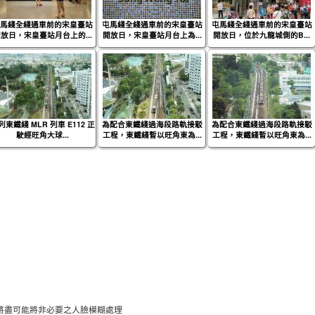
馬綫全綫通車前的宋皇臺站
屯馬綫全綫通車前的宋皇臺站
屯馬綫全綫通車前的宋皇臺站
放日，宋皇臺站月台上的...
開放日，宋皇臺站月台上為...
開放日，位於九龍城側的B...
列東鐵綫 MLR 列車 E112 正
為配合東鐵綫過海段路軌接駁
為配合東鐵綫過海段路軌接駁
駛經旺角大球...
工程，東鐵綫暫以旺角東為...
工程，東鐵綫暫以旺角東為...
將盡可能將非必要之人臉模糊處理