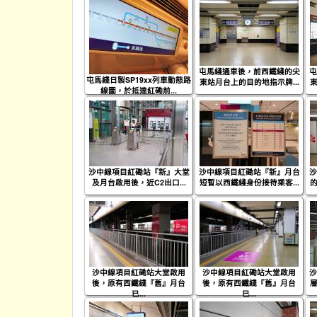
屯馬綫通車後，前西鐵綫的尖
屯
屯馬綫日製SP19xx列車動態路
東站月台上的目的地指示牌...
東
線圖，於抵達紅磡前...
沙中線項目紅磡站『新』大堂
沙中線項目紅磡站『新』月台
沙
及月台啟用後，近C2出口...
短暫以西鐵綫身份接待乘客...
的
沙中線項目紅磡站大堂啟用
沙中線項目紅磡站大堂啟用
沙
後，原有西鐵綫『舊』月台
後，原有西鐵綫『舊』月台
層
已...
已...