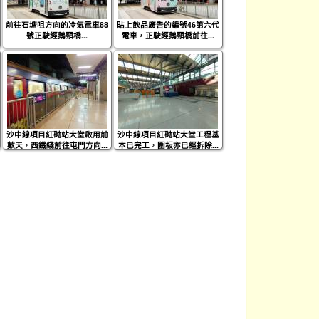
前往石塘咀方向的冷氣電車88
貼上飲品廣告的編號46第六代
號正駛經鵝頸橋...
電車，正駛經鵝頸橋前往...
沙中線項目紅磡站大堂啟用前
沙中線項目紅磡站大堂工程基
數天，西鐵綫前往屯門方向...
本已完工，圍板亦已經拆除...