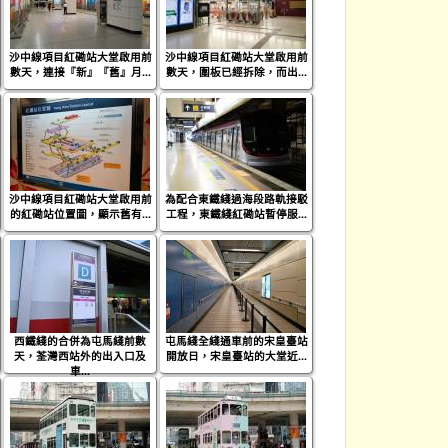
沙中線項目紅磡站大堂啟用前
沙中線項目紅磡站大堂啟用前
數天，連接『新』『舊』月...
數天，圍板已經拆除，而出...
沙中線項目紅磡站大堂啟用前
為配合東鐵綫過海段路軌接駁
的紅磡站位置圖，顯示舊有...
工程，東鐵綫紅磡站暫停服...
西鐵綫的合併為屯馬綫前數
屯馬綫全綫通車前的宋皇臺站
天，荃灣西站外的出入口及
開放日，宋皇臺站的大堂近...
車...