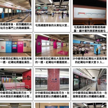
馬綫通車後，前西鐵綫的尖
屯馬綫通車後的尖東站大堂...
屯馬綫長春製列車動態路線
站月台幕門上的路線圖與...
圖，顯示著列車即將抵達屯
馬...
中線項目紅磡站大堂啟用後
沙中線項目紅磡站大堂啟用後
沙中線項目紅磡站大堂啟用後
一週，紅磡站周邊貼滿告...
的一週，紅磡站中層通道前...
的紅磡站中層大堂 D 入...
中線項目紅磡站新月台，下
沙中線項目紅磡站新月台，在
沙中線項目紅磡站新月台，在
尚未開放的東鐵綫月台暫...
服務首星期以西鐵綫名義營...
服務首星期以西鐵綫名義營...