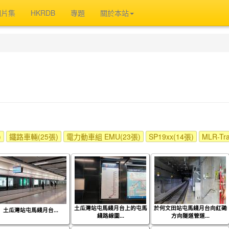
相片集
HKRDB
專題
關於本站
)
鐵路車輛(25張)
電力動車組 EMU(23張)
SP19xx(14張)
MLR-Tra
土瓜灣站屯馬綫月台上的屯馬
於何文田站屯馬綫月台向紅磡
土瓜灣站屯馬綫月台...
綫路線圖...
方向隧道管道...