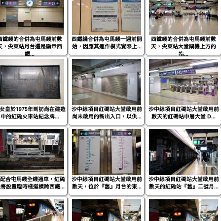
西鐵綫的合併為屯馬綫前數
西鐵綫合併為屯馬綫一週前開
西鐵綫的合併為屯馬綫前數
天，尖東站月台還是顯示西
始，因應其運作模式實際上...
天，尖東站大堂閘機上方的
鐵...
指...
女皇於1975年到訪尚在建造
沙中線項目紅磡站大堂啟用前
沙中線項目紅磡站大堂啟用前
中的紅磡火車站紀念牌...
尚未啟用的新出入口，以供...
數天的紅磡站中層大堂 D...
配合屯馬綫全綫通車，紅磡
沙中線項目紅磡站大堂啟用前
沙中線項目紅磡站大堂啟用前
將設置臨時棧道橫跨西鐵...
數天，位於『舊』月台的東...
數天的紅磡站『舊』二號月...