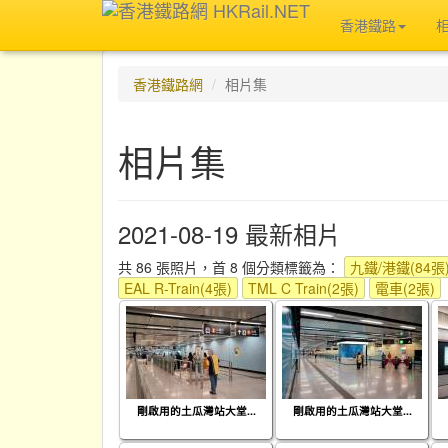
香港鐵路
香港鐵路網
相片集
相片集
2021-08-19 最新相片
共 86 張照片，首 8 個分類標籤為：
九鐵/港鐵(84張
EAL R-Train(4張)
TML C Train(2張)
電車(2張)
剛啟用的土瓜灣站大堂...
剛啟用的土瓜灣站大堂...