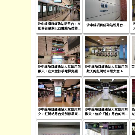
沙中線項目紅磡站新月台，在
沙中線項目紅磡站新月台...
服務首星期以西鐵綫名義營...
沙中線項目紅磡站大堂啟用前
沙中線項目紅磡站大堂啟用前
英
數天，在大堂扶手電梯旁顯...
數天的紅磡站中層大堂 A...
沙中線項目紅磡站大堂啟用前
沙中線項目紅磡站大堂啟用前
為
夕，紅磡站月台分別停靠東...
數天，位於『舊』月台的西...
站