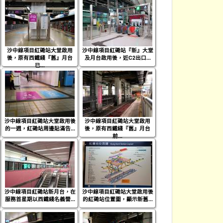
沙中線項目紅磡站大堂啟用
沙中線項目紅磡站『新』大堂
後，原有西鐵綫『舊』月台
及月台啟用後，近C2出口...
已...
沙中線項目紅磡站大堂啟用後
沙中線項目紅磡站大堂啟用
的一週，紅磡站周邊貼滿告...
後，原有西鐵綫『舊』月台
前...
沙中線項目紅磡站新月台，在
沙中線項目紅磡站大堂啟用後
服務首星期以西鐵綫名義營...
的紅磡站位置圖，顯示新舊...