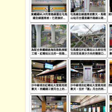
東鐵綫MLR列車路線圖在屯馬
屯馬綫全線通車前數天，馬鞍
前
綫全線通車前，已更換好...
山站月台還是顯示路線以啟...
為配合東鐵綫過海段路軌接駁
屯馬綫位於紅磡站以北前往何
沙
工程，紅磡站以北的一段路...
文田至烏溪沙方向的隧道口...
數
沙中線項目紅磡站大堂啟用前
沙中線項目紅磡站大堂啟用前
西
數天，西鐵綫三號月台上的...
數天，位於『舊』月台的西...