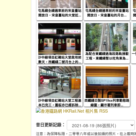
屯馬綫全綫通車前的宋皇臺站
屯馬綫全綫通車前的宋皇臺站
屯
開放日，宋皇臺站的大堂近...
開放日，宋皇臺站的月台...
開
為配合東鐵綫過海段路軌接駁
一
沙中線項目紅磡站大堂啟用前
工程，東鐵綫暫以旺角東為...
數天，西鐵綫二號月台上的...
沙中線項目紅磡站大堂工程基
西鐵綫日製SP19xx列車動態路
本已完工，圍板亦已經拆除...
線圖，顯示著列車即...
昔日更新記錄：
注意：為保障私隱，二零零八年或以後拍攝的照片，在上載時