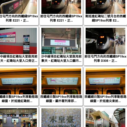
往屯門方向的西鐵綫SP19xx
前往屯門方向的西鐵綫SP19xx
剛抵達紅磡站二號月台的西鐵
列車 E221，正...
列車 E221，正...
綫SP19xx列車 E2...
中線項目紅磡站大堂啟用前
沙中線項目紅磡站大堂啟用前
前往屯門方向的西鐵綫SP19xx
天，紅磡站大堂入口旁正...
數天，紅磡站大堂入口顯示...
列車 D308，正...
鐵綫日製SP19xx列車動態路
西鐵綫日製SP19xx列車動態路
西鐵綫日製SP19xx列車動態路
線圖，於抵達紅磡前...
線圖，顯示著列車即...
線圖，於抵達尖東前...