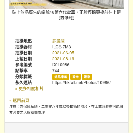
貼上飲品廣告的編號46第六代電車，正駛經鵝頸橋前往上環
（西港城）
拍攝地點
銅鑼灣
拍攝器材
ILCE-7M3
拍攝日期
2021-06-05
上載日期
2021-08-19
參考編號
D010986
點擊率
744
分類標籤
鐵路車輛
香港
電車
永久連結
https://hkrail.net/Photos/10986/
» 更多相關相片
« 返回前頁
注意：為保障私隱，二零零八年或以後拍攝的照片，在上載時將盡可能將
非必要之人臉模糊處理