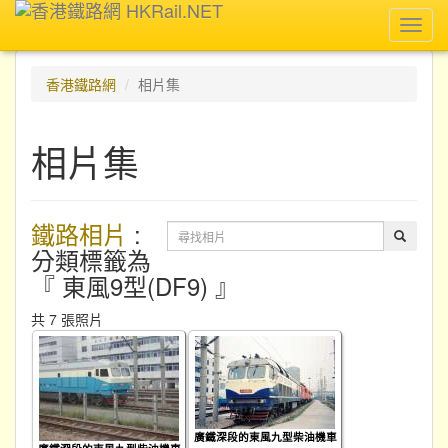
Toggl
navig
香港鐵路網
相片集
相片集
鐵路相片
:
分類標籤為
『 東風9型(DF9) 』
共 7 張照片
廣鐵深段的東風九型柴油機車