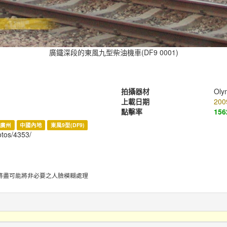
廣鐵深段的東風九型柴油機車(DF9 0001)
拍攝器材
Oly
上載日期
200
點擊率
156
廣州
中國內地
東風9型(DF9)
hotos/4353/
將盡可能將非必要之人臉模糊處理