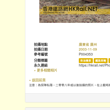
拍攝地點
廣東省 廣州
拍攝日期
2003-11-09
參考編號
P004353
分類標籤
柴油機車
鐵路車輛
永久連結
https://hkrail.net/P
» 更多相關相片
« 返回前頁
注意：為保障私隱，二零零八年或以後拍攝的照片，在上載時