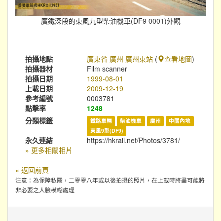
廣鐵深段的東風九型柴油機車(DF9 0001)外觀
拍攝地點
廣東省 廣州 廣州東站
(
查看地圖
)
拍攝器材
Film scanner
拍攝日期
1999-08-01
上載日期
2009-12-19
參考編號
0003781
點擊率
1248
分類標籤
鐵路車輛
柴油機車
廣州
中國內地
東風9型(DF9)
永久連結
https://hkrail.net/Photos/3781/
» 更多相關相片
« 返回前頁
注意：為保障私隱，二零零八年或以後拍攝的照片，在上載時將盡可能將
非必要之人臉模糊處理