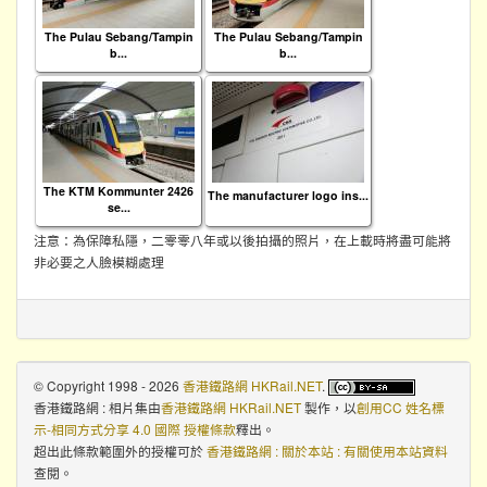
The Pulau Sebang/Tampin
The Pulau Sebang/Tampin
b...
b...
The KTM Kommunter 2426
The manufacturer logo ins...
se...
注意：為保障私隱，二零零八年或以後拍攝的照片，在上載時將盡可能將
非必要之人臉模糊處理
© Copyright 1998 - 2026
香港鐵路網 HKRail.NET
.
香港鐵路網 : 相片集
由
香港鐵路網 HKRail.NET
製作，以
創用CC 姓名標
示-相同方式分享 4.0 國際 授權條款
釋出。
超出此條款範圍外的授權可於
香港鐵路網 : 關於本站 : 有關使用本站資料
查閱。