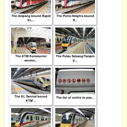
The Ampang bound Rapid
The Putra Heights bound
KL...
R...
The KTM Kommunter
The Pulau Sebang/Tampin
service...
b...
The KL Sentral bound
The list of notice to pas...
KTM'...