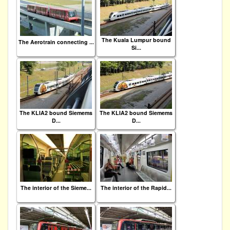
The Kuala Lumpur bound
The Aerotrain connecting ...
Si...
The KLIA2 bound Siemems
The KLIA2 bound Siemems
D...
D...
The interior of the Sieme...
The interior of the Rapid...