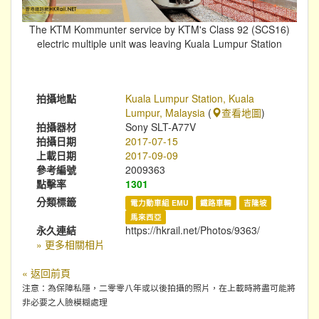
The KTM Kommunter service by KTM's Class 92 (SCS16)
electric multiple unit was leaving Kuala Lumpur Station
拍攝地點
Kuala Lumpur Station, Kuala
Lumpur, Malaysia
(
查看地圖
)
拍攝器材
Sony SLT-A77V
拍攝日期
2017-07-15
上載日期
2017-09-09
參考編號
2009363
點擊率
1301
分類標籤
電力動車組 EMU
鐵路車輛
吉隆坡
馬來西亞
永久連結
https://hkrail.net/Photos/9363/
» 更多相關相片
« 返回前頁
注意：為保障私隱，二零零八年或以後拍攝的照片，在上載時將盡可能將
非必要之人臉模糊處理