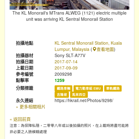
The KL Monorail's MTrans ALWEG (1121) electric multiple
unit was arriving KL Sentral Monorail Station
拍攝地點
KL Sentral Monorail Station, Kuala
Lumpur, Malaysia
(
查看地圖
)
拍攝器材
Sony SLT-A77V
拍攝日期
2017-07-14
上載日期
2017-09-09
參考編號
2009298
點擊率
1259
分類標籤
鐵路車輛
電力動車組 EMU
單軌鐵路
吉隆坡
馬來西亞
永久連結
https://hkrail.net/Photos/9298/
» 更多相關相片
« 返回前頁
注意：為保障私隱，二零零八年或以後拍攝的照片，在上載時將盡可能將
非必要之人臉模糊處理