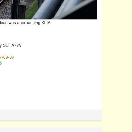
vices was approaching KLIA
y SLT-A77V
7-09-09
5