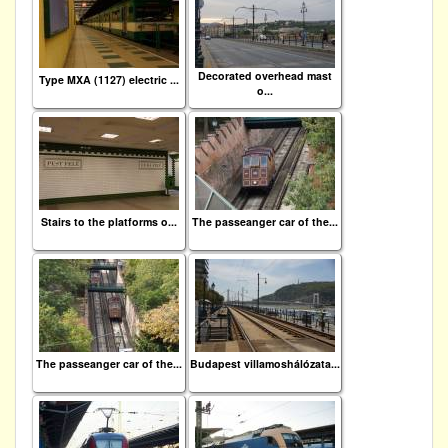
Decorated overhead mast
Type MXA (1127) electric ...
o...
Stairs to the platforms o...
The passeanger car of the...
The passeanger car of the...
Budapest villamoshálózata...