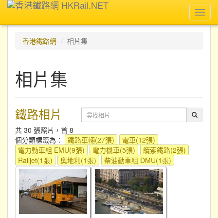
Toggl
navig
香港鐵路網
相片集
相片集
鐵路相片
共 30 張照片，首 8
個分類標籤為：
鐵路車輛(27張)
電車(12張)
電力動車組 EMU(9張)
電力機車(5張)
纜索鐵路(2張)
Railjet(1張)
奧地利(1張)
柴油動車組 DMU(1張)