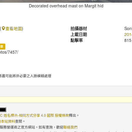
Decorated overhead mast on Margit híd
(
查看地圖
)
拍攝器材
Son
上載日期
201
點擊率
815
電車
hotos/7457/
將盡可能將非必要之人臉模糊處理
C 姓名標示-相同方式分享 4.0 國際 授權條款
釋出。
使用本站資料
查閱。
路服務營運商之官方網站。如有查詢，歡迎
聯絡我們