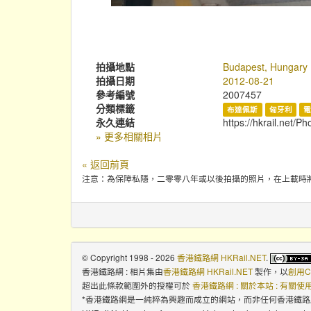
拍攝地點
Budapest, Hungary
拍攝日期
2012-08-21
參考編號
2007457
分類標籤
布達佩斯
匈牙利
永久連結
https://hkrail.net/P
» 更多相關相片
« 返回前頁
注意：為保障私隱，二零零八年或以後拍攝的照片，在上載時
© Copyright 1998 - 2026
香港鐵路網 HKRail.NET
.
香港鐵路網 : 相片集
由
香港鐵路網 HKRail.NET
製作，以
創用C
超出此條款範圍外的授權可於
香港鐵路網 : 關於本站 : 有關
*香港鐵路網是一純粹為興趣而成立的網站，而非任何香港鐵