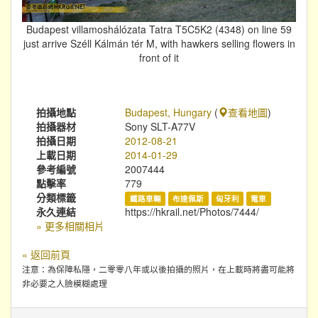
Budapest villamoshálózata Tatra T5C5K2 (4348) on line 59
just arrive Széll Kálmán tér M, with hawkers selling flowers in
front of it
拍攝地點
Budapest, Hungary
(
查看地圖
)
拍攝器材
Sony SLT-A77V
拍攝日期
2012-08-21
上載日期
2014-01-29
參考編號
2007444
點擊率
779
分類標籤
鐵路車輛
布達佩斯
匈牙利
電車
永久連結
https://hkrail.net/Photos/7444/
» 更多相關相片
« 返回前頁
注意：為保障私隱，二零零八年或以後拍攝的照片，在上載時將盡可能將
非必要之人臉模糊處理