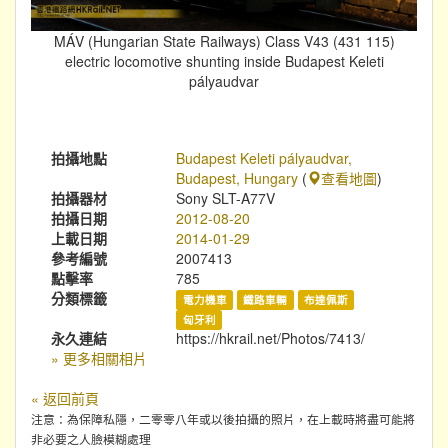
MÁV (Hungarian State Railways) Class V43 (431 115)
electric locomotive shunting inside Budapest Keleti
pályaudvar
拍攝地點
Budapest Keleti pályaudvar,
Budapest, Hungary
(
查看地圖
)
拍攝器材
Sony SLT-A77V
拍攝日期
2012-08-20
上載日期
2014-01-29
參考編號
2007413
點擊率
785
分類標籤
電力機車
鐵路車輛
布達佩斯
匈牙利
永久連結
https://hkrail.net/Photos/7413/
» 更多相關相片
« 返回前頁
注意：為保障私隱，二零零八年或以後拍攝的照片，在上載時將盡可能將
非必要之人臉模糊處理