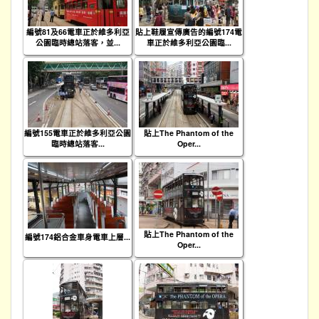
編號81及66電車正於維多利亞
貼上鞋履宣傳廣告的編號174電
公園臨時總站落客，並...
車正於維多利亞公園臨...
編號155電車正於維多利亞公園
貼上The Phantom of the
臨時總站落客...
Oper...
貼上The Phantom of the
編號174鋁合金車身電車上層...
Oper...