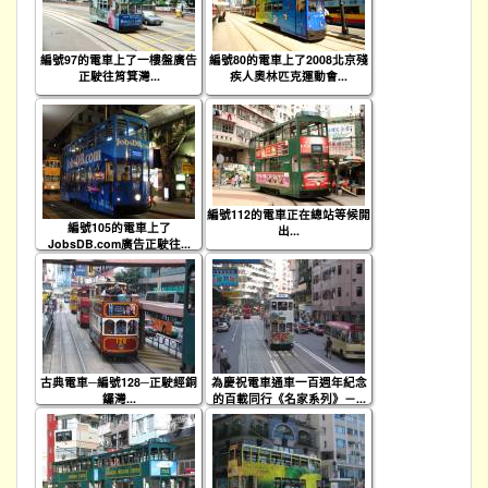
編號97的電車上了一樓盤廣告
編號80的電車上了2008北京殘
正駛往筲箕灣...
疾人奧林匹克運動會...
編號112的電車正在總站等候開
編號105的電車上了
出...
JobsDB.com廣告正駛往...
古典電車─編號128─正駛經銅
為慶祝電車通車一百週年紀念
鑼灣...
的百載同行《名家系列》－...