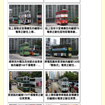
貼上服裝店宣傳廣告的編號42
貼上信用卡宣傳廣告的編號70
電車正駛往上環...
電車正駛往屈地街電車廠...
經修改外觀及改用鋁合金車身
將電阻搬到車頂後的編號120彷
後的編號168千禧電車，...
「戰後式」電車正駛往...
原塗裝的編號170千禧電車正駛
貼上環保署停車熄匙宣傳廣告
往筲箕灣...
的編號82電車正駛往筲箕...