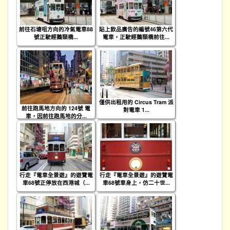
前往石塘咀方向的冷氣電車88
貼上飲品廣告的編號46第六代
號正駛經鵝頸橋...
電車，正駛經鵝頸橋前往...
僅供出租用的 Circus Tram 派
前往跑馬地方向的 124號 電
對電車 1...
車，因前往跑馬地的分...
行走『電車全景遊』的遊覽電
行走『電車全景遊』的遊覽電
車68號正停放在西港城（...
車68號車身上，仿二十世...