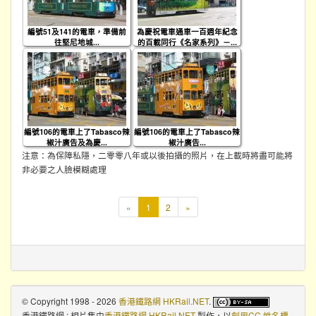
編號51及141的電車，準備前
為慶祝電車通車一百週年紀念
往堅尼地城...
的百載同行《名家系列》－...
編號106的電車上了Tabasco辣
編號106的電車上了Tabasco辣
椒汁廣告及為慶...
椒汁廣告...
注意：為保障私隱，二零零八年或以後拍攝的照片，在上載時將盡可能將
非必要之人臉模糊處理
本
«
1
2
»
頁
© Copyright 1998 - 2026
香港鐵路網 HKRail.NET
.
香港鐵路網 : 相片集
由
香港鐵路網 HKRail.NET
製作，以
創用CC 姓名標