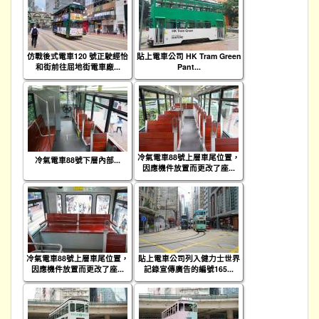
仿戰後式電車120 號正駛經怡
貼上電車公司 HK Tram Green
和街前往屈地街電車廠...
Pant...
冷氣電車88號上層車尾位置，
冷氣電車88號下層內部...
因應機件放置而更改了座...
冷氣電車88號上層車尾位置，
貼上電車公司列入健力士世界
因應機件放置而更改了座...
記錄宣傳廣告的編號165...