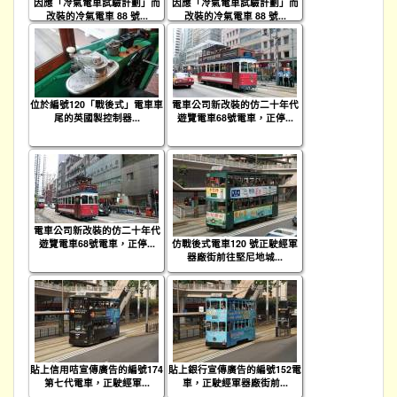
因應「冷氣電車試驗計劃」而
因應「冷氣電車試驗計劃」而
改裝的冷氣電車 88 號...
改裝的冷氣電車 88 號...
位於編號120「戰後式」電車車
電車公司新改裝的仿二十年代
尾的英國製控制器...
遊覽電車68號電車，正停...
電車公司新改裝的仿二十年代
遊覽電車68號電車，正停...
仿戰後式電車120 號正駛經軍
器廠街前往堅尼地城...
貼上信用咭宣傳廣告的編號174
貼上銀行宣傳廣告的編號152電
第七代電車，正駛經軍...
車，正駛經軍器廠街前...