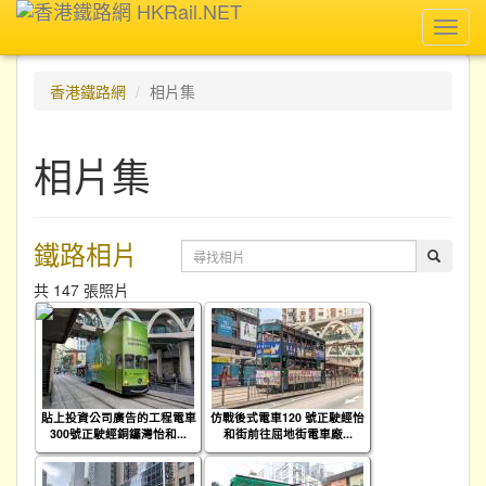
Toggl
navig
香港鐵路網
相片集
相片集
鐵路相片
共 147 張照片
貼上投資公司廣告的工程電車
仿戰後式電車120 號正駛經怡
300號正駛經銅鑼灣怡和...
和街前往屈地街電車廠...