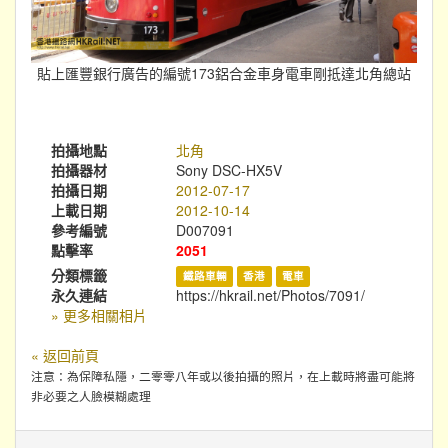
貼上匯豐銀行廣告的編號173鋁合金車身電車剛抵達北角總站
拍攝地點
北角
拍攝器材
Sony DSC-HX5V
拍攝日期
2012-07-17
上載日期
2012-10-14
參考編號
D007091
點擊率
2051
分類標籤
鐵路車輛
香港
電車
永久連結
https://hkrail.net/Photos/7091/
» 更多相關相片
« 返回前頁
注意：為保障私隱，二零零八年或以後拍攝的照片，在上載時將盡可能將
非必要之人臉模糊處理