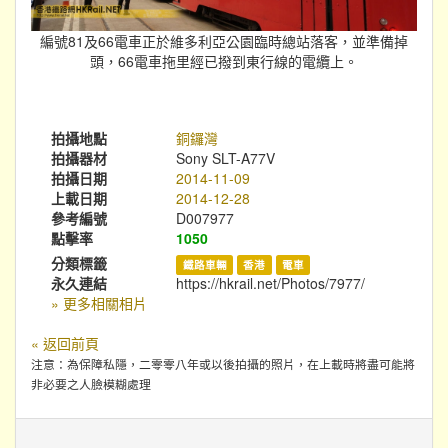
編號81及66電車正於維多利亞公園臨時總站落客，並準備掉
頭，66電車拖里經已撥到東行線的電纜上。
拍攝地點
銅鑼灣
拍攝器材
Sony SLT-A77V
拍攝日期
2014-11-09
上載日期
2014-12-28
參考編號
D007977
點擊率
1050
分類標籤
鐵路車輛
香港
電車
永久連結
https://hkrail.net/Photos/7977/
» 更多相關相片
« 返回前頁
注意：為保障私隱，二零零八年或以後拍攝的照片，在上載時將盡可能將
非必要之人臉模糊處理