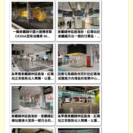
一輛東鐵綫中國大連機車製
東鐵綫伸延過海前，紅磡站近
CKD0A型柴油機車 90...
東鐵綫月台一側的付費區，...
為準備東鐵綫伸延過海，紅磡
因應屯馬綫啟用而於近紅磡海
站正安裝新出入閘機，以重...
底隧道方向增設的客務中心...
東鐵綫伸延過海前，東鐵綫紅
為準備東鐵綫伸延過海，紅磡
磡站連接大堂與一號月台的...
站正安裝新出入閘機，以重...