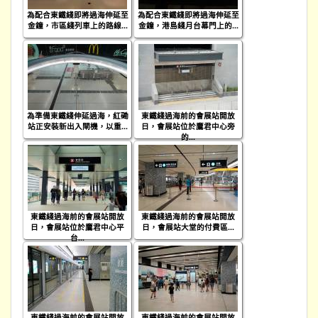
為配合東鐵綫即將過海伸延至
為配合東鐵綫即將過海伸延至
金鐘，市區綫列車上的路線...
金鐘，港島綫月台幕門上的...
為準備東鐵綫伸延過海，紅磡
東鐵綫過海前的會展站開放
站正安裝新出入閘機，以重...
日，會展站位於鷹君中心旁
的...
東鐵綫過海前的會展站開放
東鐵綫過海前的會展站開放
日，會展站位於鷹君中心平
日，會展站大堂的付費區...
台...
東鐵綫過海前的會展站開放
東鐵綫過海前的會展站開放