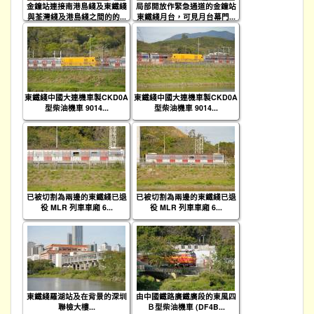
金鐘站連接南港島綫及東鐵綫
局部開放作緊急通道的金鐘站
與荃灣綫及港島綫之間的的...
東鐵綫月台，可見月台幕門...
東鐵綫中國大連機車製CKD0A
東鐵綫中國大連機車製CKD0A
型柴油機車 9014...
型柴油機車 9014...
已被切割為兩邊的東鐵綫已退
已被切割為兩邊的東鐵綫已退
役 MLR 列車車廂 6...
役 MLR 列車車廂 6...
東鐵綫羅湖站及在背景的深圳
由中國鐵路廣鐵廣段的東風四
聯檢大樓...
Ｂ型柴油機車 (DF4B...