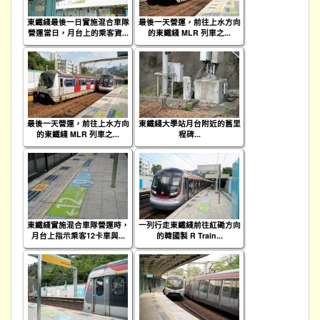
東鐵綫最後一日實施混合車隊
最後一天營運，前往上水方向
營運當日，月台上的乘客資...
的東鐵綫 MLR 列車之...
最後一天營運，前往上水方向
東鐵綫大學站月台附近的舊里
的東鐵綫 MLR 列車之...
程碑...
東鐵綫實施混合車隊營運時，
一列行走東鐵綫前往紅磡方向
月台上指示乘客12卡車與...
的韓國製 R Train...