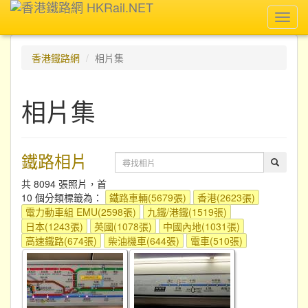
Toggl
navig
香港鐵路網
相片集
相片集
鐵路相片
共 8094 張照片，首
10 個分類標籤為：
鐵路車輛(5679張)
香港(2623張)
電力動車組 EMU(2598張)
九鐵/港鐵(1519張)
日本(1243張)
英國(1078張)
中國內地(1031張)
高速鐵路(674張)
柴油機車(644張)
電車(510張)