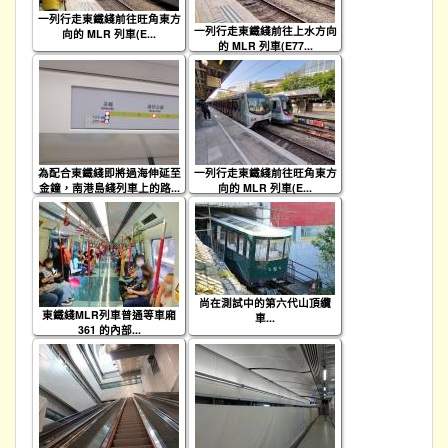
一列行走東鐵綫前往旺角東方
一列行走東鐵綫前往上水方向
向的 MLR 列車(E...
的 MLR 列車(E77...
為配合東鐵綫即將過海伸延至
一列行走東鐵綫前往旺角東方
金鐘，南港島綫列車上的路...
向的 MLR 列車(E...
尚在測試中的第六代山頂纜
東鐵綫MLR列車普通等車廂
車...
361 的內部...