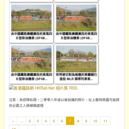
由中國鐵路廣鐵廣段的東風四
由中國鐵路廣鐵廣段的東風四
Ｂ型柴油機車 (DF4B...
Ｂ型柴油機車 (DF4B...
由中國鐵路廣鐵廣段的東風四
有待被切割為兩邊的東鐵綫已
Ｂ型柴油機車 (DF4B...
退役 MLR 頭等列車車...
注意：為保障私隱，二零零八年或以後拍攝的照片，在上載時將盡可能將
非必要之人臉模糊處理
本
«
...
2
3
4
5
6
7
8
9
10
11
頁