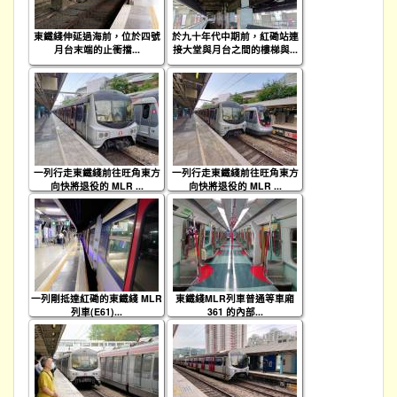
東鐵綫伸延過海前，位於四號
於九十年代中期前，紅磡站連
月台末端的止衝擋...
接大堂與月台之間的樓梯與...
一列行走東鐵綫前往旺角東方
一列行走東鐵綫前往旺角東方
向快將退役的 MLR ...
向快將退役的 MLR ...
一列剛抵達紅磡的東鐵綫 MLR
東鐵綫MLR列車普通等車廂
列車(E61)...
361 的內部...