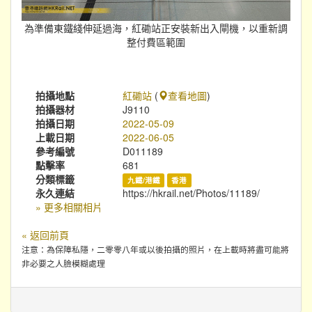
為準備東鐵綫伸延過海，紅磡站正安裝新出入閘機，以重新調
整付費區範圍
拍攝地點
紅磡站
(
查看地圖
)
拍攝器材
J9110
拍攝日期
2022-05-09
上載日期
2022-06-05
參考編號
D011189
點擊率
681
分類標籤
九鐵/港鐵
香港
永久連結
https://hkrail.net/Photos/11189/
» 更多相關相片
« 返回前頁
注意：為保障私隱，二零零八年或以後拍攝的照片，在上載時將盡可能將
非必要之人臉模糊處理