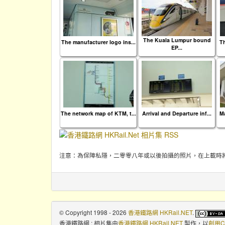
The Kuala Lumpur bound
The manufacturer logo ins...
Th
EP...
The network map of KTM, t...
Arrival and Departure inf...
Ma
注意：為保障私隱，二零零八年或以後拍攝的照片，在上載時
© Copyright 1998 - 2026
香港鐵路網 HKRail.NET
.
香港鐵路網 : 相片集
由
香港鐵路網 HKRail.NET
製作，以
創用C