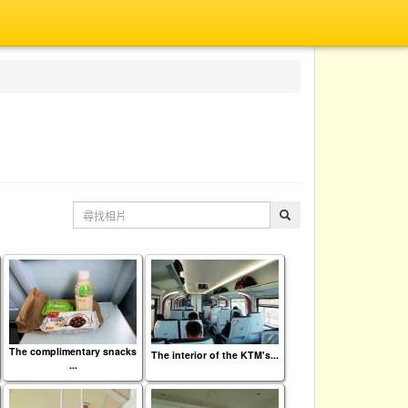
The complimentary snacks
The interior of the KTM's...
...