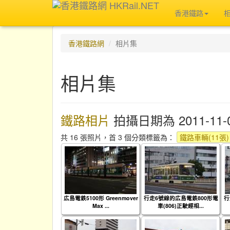
香港鐵路
香港鐵路網
相片集
相片集
鐵路相片
拍攝日期為 2011-11-
共 16 張照片，首 3 個分類標籤為：
鐵路車輛(11張)
広島電鉄5100形 Greenmover
行走6號線的広島電鉄800形電
行
Max ...
車(806)正駛經相...