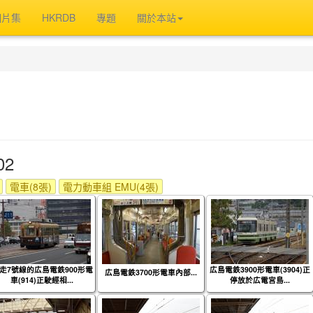
相片集
HKRDB
專題
關於本站
02
電車(8張)
電力動車組 EMU(4張)
走7號線的広島電鉄900形電
広島電鉄3900形電車(3904)正
広島電鉄3700形電車內部...
車(914)正駛經相...
停放於広電宮島...