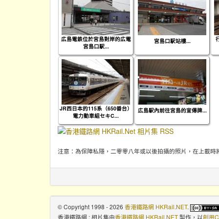
広島電鉄位於宮島對岸的広電
宮島口駅站樓...
宮島口駅...
JR西日本的115系（650番台）
広島駅內前往宮島的宣傳牌...
電力動車組セキC...
注意：為保障私隱，二零零八年或以後拍攝的照片，在上載時
© Copyright 1998 - 2026
香港鐵路網 HKRail.NET
.
香港鐵路網 : 相片集
由
香港鐵路網 HKRail.NET
製作，以
創用C