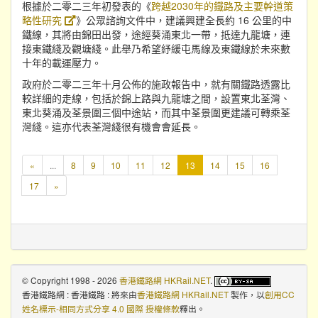
根據於二零二三年初發表的《
跨越2030年的鐵路及主要幹道策
略性研究
》公眾諮詢文件中，建議興建全長約 16 公里的中
鐵線，其將由錦田出發，途經葵涌東北一帶，抵達九龍塘，連
接東鐵綫及觀塘綫。此舉乃希望紓緩屯馬線及東鐵線於未來數
十年的載運壓力。
政府於二零二三年十月公佈的施政報告中，就有關鐵路透露比
較詳細的走線，包括於錦上路與九龍塘之間，設置東北荃灣、
東北葵涌及荃景圍三個中途站，而其中荃景圍更建議可轉乘荃
灣綫。這亦代表荃灣綫很有機會會延長。
本
«
...
8
9
10
11
12
13
14
15
16
頁
17
»
© Copyright 1998 - 2026
香港鐵路網 HKRail.NET
.
香港鐵路網 : 香港鐵路 : 將來
由
香港鐵路網 HKRail.NET
製作，以
創用CC
姓名標示-相同方式分享 4.0 國際 授權條款
釋出。