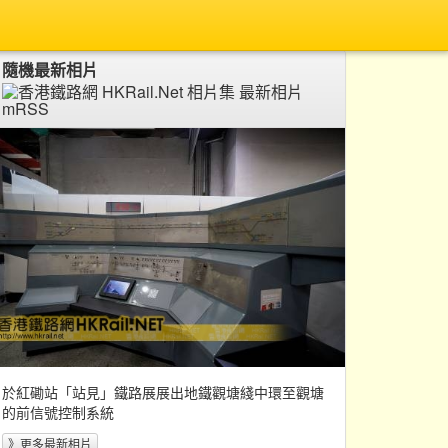
隨機最新相片
於紅磡站「站見」鐵路展展出地鐵觀塘綫中環至觀塘
的前信號控制系統
》更多最新相片