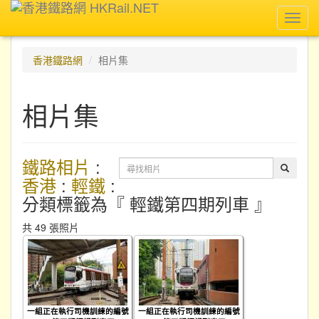
Toggl
navig
香港鐵路網
相片集
相片集
鐵路相片
:
香港
:
輕鐵
:
分類標籤為『 輕鐵第四期列車 』
共 49 張照片
一組正在執行司機訓練的編號
一組正在執行司機訓練的編號