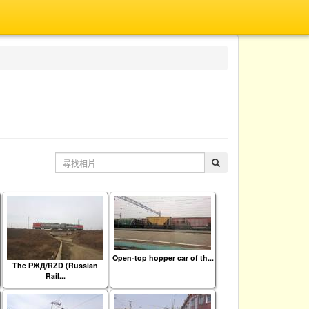
Open-top hopper car of th...
The РЖД/RZD (Russian
Rail...