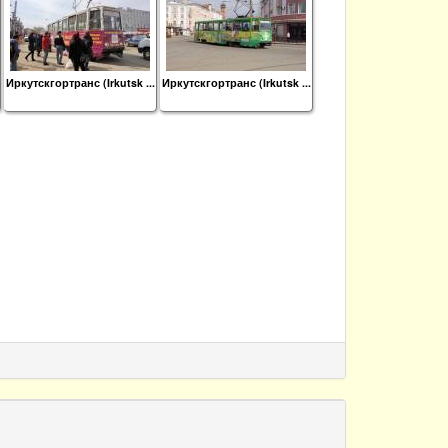
Иркутскгортранс (Irkutsk ...
Иркутскгортранс (Irkutsk ...