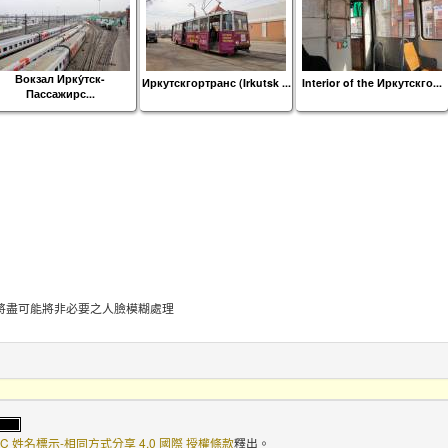
Вокзал Ирку́тск-
Иркутскгортранс (Irkutsk ...
Interior of the Иркутскго...
Пассажирс...
將盡可能將非必要之人臉模糊處理
C 姓名標示-相同方式分享 4.0 國際 授權條款
釋出。