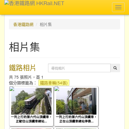
Toggl
navig
香港鐵路網
相片集
相片集
鐵路相片
共 75 張照片，首 1
個分類標籤為：
鐵路車輛(54張)
一列上行的第六代山頂纜車，
一列上行的第六代山頂纜車，
正駛往山頂纜車總站...
正在山頂纜車總站停靠...