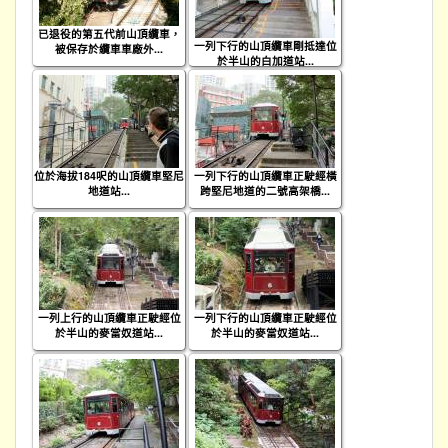
已退役的第五代前山頂纜車，
一列下行的山頂纜車剛抵達位
被保存於纜車車廠外...
於半山的白加道站...
位於海拔184呎的山頂纜車堅尼
一列下行的山頂纜車正駛經橫
地道站...
跨堅尼地道的二號高架橋...
一列上行的山頂纜車正駛經位
一列下行的山頂纜車正駛經位
於半山的麥當奴道站...
於半山的麥當奴道站...