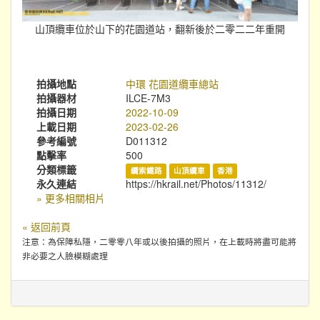
山頂纜車位於山下的花園道站，翻新後於二零二二年重開
拍攝地點
中環 花園道纜車總站
拍攝器材
ILCE-7M3
拍攝日期
2022-10-09
上載日期
2023-02-26
參考編號
D011312
點擊率
500
分類標籤
纜索鐵路
山頂纜車
香港
永久連結
https://hkrail.net/Photos/11312/
» 更多相關相片
« 返回前頁
注意：為保障私隱，二零零八年或以後拍攝的照片，在上載時將盡可能將
非必要之人臉模糊處理