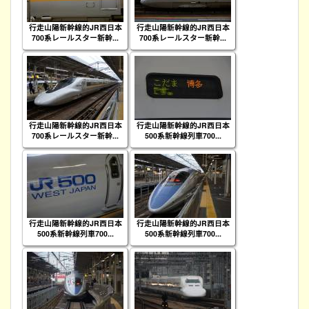
行走山陽新幹線的JR西日本
行走山陽新幹線的JR西日本
700系レールスター新幹...
700系レールスター新幹...
行走山陽新幹線的JR西日本
行走山陽新幹線的JR西日本
700系レールスター新幹...
500系新幹線列車700...
行走山陽新幹線的JR西日本
行走山陽新幹線的JR西日本
500系新幹線列車700...
500系新幹線列車700...