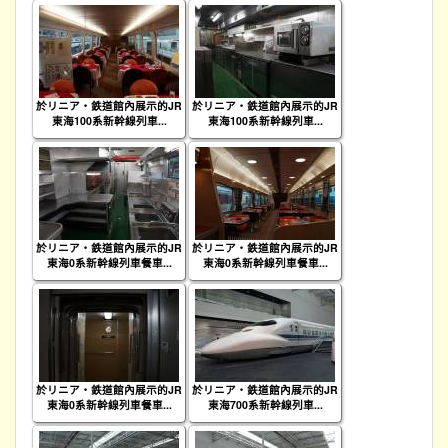
於リニア・鉄道館內展示的JR
於リニア・鉄道館內展示的JR
東海100系新幹線列車...
東海100系新幹線列車...
於リニア・鉄道館內展示的JR
於リニア・鉄道館內展示的JR
東海0系新幹線列車餐車...
東海0系新幹線列車餐車...
於リニア・鉄道館內展示的JR
於リニア・鉄道館內展示的JR
東海0系新幹線列車餐車...
東海700系新幹線列車...