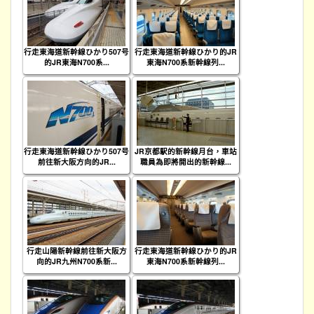
行走東海道新幹線ひかり507号
行走東海道新幹線ひかり的JR
的JR東海N700系...
東海N700系新幹線列...
行走東海道新幹線ひかり507号
JR京都駅的新幹線月台，車站
前往新大阪方向的JR...
職員為即將開出的新幹線...
行走山陽新幹線前往新大阪方
行走東海道新幹線ひかり的JR
向的JR九州N700系新...
東海N700系新幹線列...