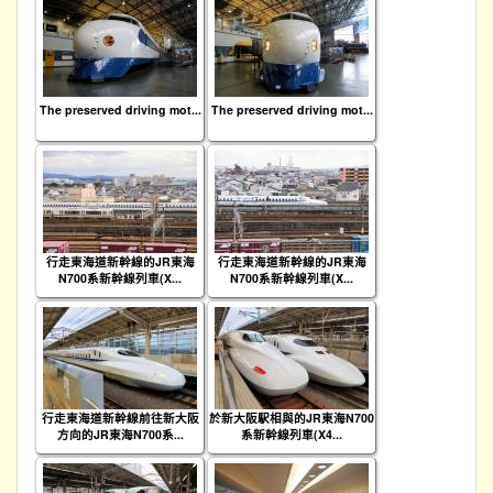
The preserved driving mot...
The preserved driving mot...
行走東海道新幹線的JR東海
行走東海道新幹線的JR東海
N700系新幹線列車(X...
N700系新幹線列車(X...
行走東海道新幹線前往新大阪
於新大阪駅相與的JR東海N700
方向的JR東海N700系...
系新幹線列車(X4...