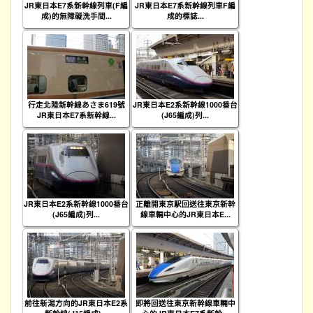
JR東日本E7系新幹線列車(F編
JR東日本E7系新幹線列車F編
成)的無障礙洗手間...
成的標誌...
行走北陸新幹線あさま619號
JR東日本E2系新幹線1000番台
JR東日本E7系新幹線...
(J65編成)列...
JR東日本E2系新幹線1000番台
正離開東京駅回送往東京新幹
(J65編成)列...
線車輛中心的JR東日本E...
前往新潟方向的JR東日本E2系
即將回送往東京新幹線車輛中