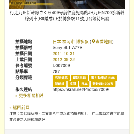
行走九州新幹線さくら409号前往鹿児島的JR九州N700系新幹
線列車(R9編成)正於博多駅11號月台等待出發
拍攝地點
日本 福岡市 博多駅
(
查看地圖
)
拍攝器材
Sony SLT-A77V
拍攝日期
2011-10-31
上載日期
2012-09-22
參考編號
D007009
點擊率
787
分類標籤
高速鐵路
鐵路車輛
電力動車組 EMU
新幹線
福岡
日本
新幹線N700系
永久連結
https://hkrail.net/Photos/7009/
» 更多相關相片
« 返回前頁
注意：為保障私隱，二零零八年或以後拍攝的照片，在上載時將盡可能將
非必要之人臉模糊處理