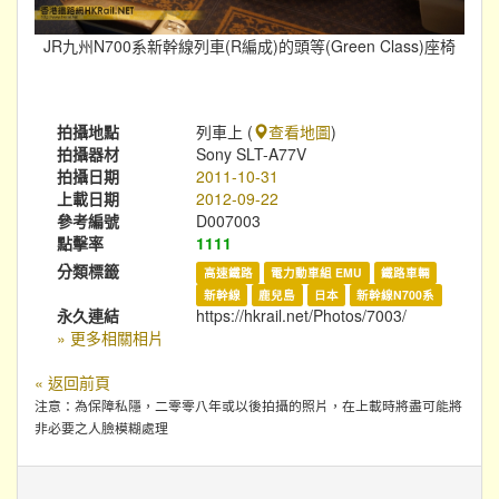
JR九州N700系新幹線列車(R編成)的頭等(Green Class)座椅
拍攝地點
列車上 (
查看地圖
)
拍攝器材
Sony SLT-A77V
拍攝日期
2011-10-31
上載日期
2012-09-22
參考編號
D007003
點擊率
1111
分類標籤
高速鐵路
電力動車組 EMU
鐵路車輛
新幹線
鹿兒島
日本
新幹線N700系
永久連結
https://hkrail.net/Photos/7003/
» 更多相關相片
« 返回前頁
注意：為保障私隱，二零零八年或以後拍攝的照片，在上載時將盡可能將
非必要之人臉模糊處理