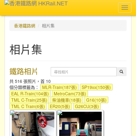
Toggl
navig
香港鐵路網
相片集
相片集
鐵路相片
共 516 張照片，首 10
個分類標籤為：
MLR-Train(187張)
SP19xx(150張)
EAL R-Train(104張)
MetroCam(73張)
TML C-Train(25張)
柴油機車(18張)
G16(10張)
TML C Train(6張)
ER20(5張)
G26CU(3張)