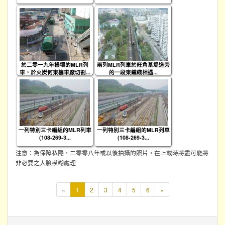
於二零一九年損壞的MLR列
兩列MLR列車於旺角基堤道旁
車，於火炭何東樓車廠切割...
的一段東鐵綫相遇...
一列特別三卡編組的MLR列車
一列特別三卡編組的MLR列車
(108-269-3...
(108-269-3...
注意：為保障私隱，二零零八年或以後拍攝的照片，在上載時將盡可能將
非必要之人臉模糊處理
本
«
1
2
3
4
5
6
»
頁