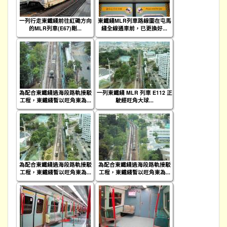
一列行走東鐵綫前往紅磡方向
東鐵綫MLR列車路線圖在屯馬
的MLR列車(E67)剛...
綫全線通車前，已更換好...
為配合東鐵綫過海段路軌接駁
一列東鐵綫 MLR 列車 E112 正
工程，東鐵綫暫以旺角東為...
駛經旺角大球...
為配合東鐵綫過海段路軌接駁
為配合東鐵綫過海段路軌接駁
工程，東鐵綫暫以旺角東為...
工程，東鐵綫暫以旺角東為...