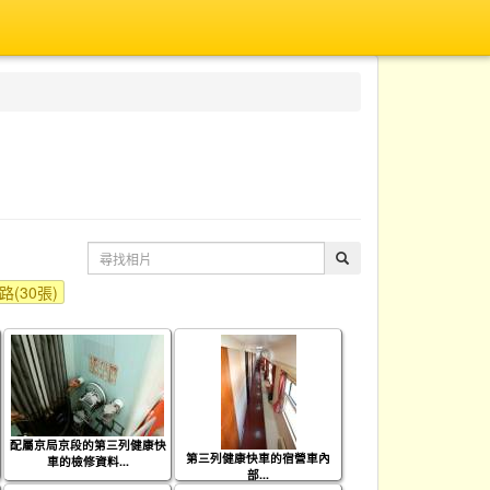
(30張)
配屬京局京段的第三列健康快
第三列健康快車的宿營車內
車的檢修資料...
部...