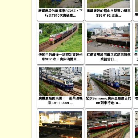
廣鐵廣段的軟座車RZ25Z，正
廣鐵廣段的韶山八型電力機車
廣
行走T810次直通車...
SS8 0192 正牽...
傳聞中的最後一班特別貨運列
紅磡貨場於港鐵正式結束貨運
柴
車VF51次，由柴油機車...
業務當日...
廣鐵廣段的東風十一型柴油機
配以Samsung廣州亞運廣告的
車 DF11 0009 ...
ktt列車行走T8...