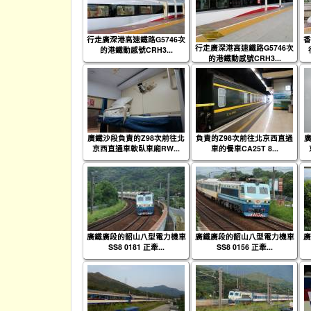
行走廣深港高速鐵路G5746次
香
行走廣深港高速鐵路G5746次
的港鐵動感號CRH3...
的港鐵動感號CRH3...
廣鐵沙段負責的Z98次前往北
負責的Z98次前往北京西直通
廣
京西直通車軟臥車廂RW...
車的餐車CA25T 8...
廣鐵廣段的韶山八型電力機車
廣鐵廣段的韶山八型電力機車
廣
SS8 0181 正牽...
SS8 0156 正牽...