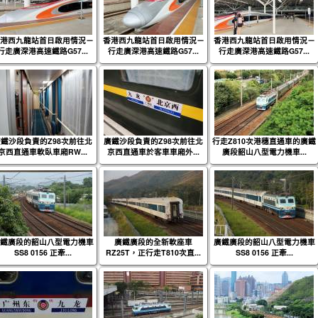
港西九龍站首日啟用情況－
香港西九龍站首日啟用情況－
香港西九龍站首日啟用情況－
行走廣深港高速鐵路G57...
行走廣深港高速鐵路G57...
行走廣深港高速鐵路G57...
鐵沙段負責的Z98次前往北
廣鐵沙段負責的Z98次前往北
行走Z810次港穗直通車的廣鐵
京西直通車軟臥車廂RW...
京西直通車於客車車廂外...
廣段韶山八型電力機車...
鐵廣段的韶山八型電力機車
廣鐵廣段的全新軟座車
廣鐵廣段的韶山八型電力機車
SS8 0156 正牽...
RZ25T，正行走T810次直...
SS8 0156 正牽...