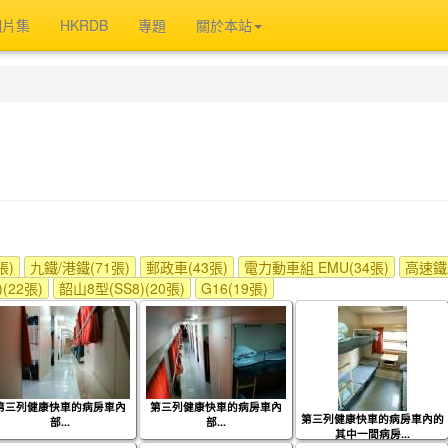
相片集
HKRDB
專題
關於本站
張)
九鐵/港鐵(71張)
郵政車(43張)
電力動車組 EMU(34張)
高速鐵路
(22張)
韶山8型(SS8)(20張)
G16(19張)
第三列健康快車的病房車內
第三列健康快車的病房車內
第三列健康快車的病房車內的
部...
部...
其中一間病房...