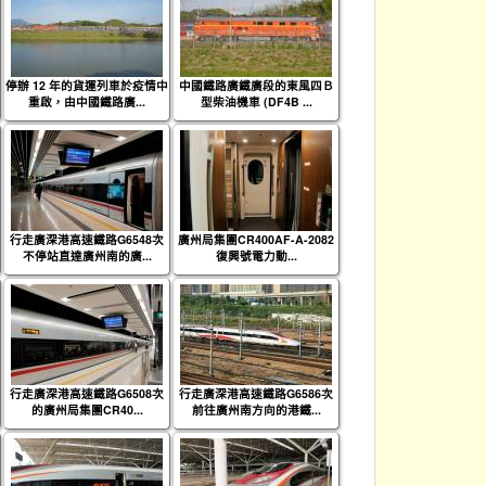
停辦 12 年的貨運列車於疫情中
中國鐵路廣鐵廣段的東風四Ｂ
重啟，由中國鐵路廣...
型柴油機車 (DF4B ...
行走廣深港高速鐵路G6548次
廣州局集團CR400AF-A-2082
不停站直達廣州南的廣...
復興號電力動...
行走廣深港高速鐵路G6508次
行走廣深港高速鐵路G6586次
的廣州局集團CR40...
前往廣州南方向的港鐵...