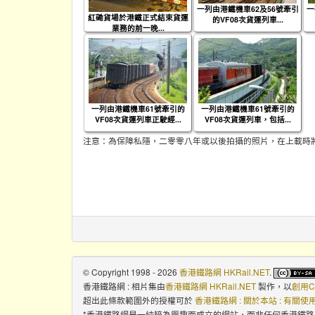
一列由港鐵機車62及56號牽引
一
紅磡貨場於港鐵正式結束貨運
的VF08次貨運列車...
業務的前一晚...
一列由港鐵機車61號牽引的
一列由港鐵機車61號牽引的
VF08次貨運列車正駛經...
VF08次貨運列車，包括...
注意：為保障私隱，二零零八年或以後拍攝的照片，在上載時
© Copyright 1998 - 2026
香港鐵路網 HKRail.NET
.
香港鐵路網 : 相片集
由
香港鐵路網 HKRail.NET
製作，以
創用C
超出此條款範圍外的授權可於
香港鐵路網 : 關於本站 : 有關
*香港鐵路網是一純粹為興趣而成立的網站，而非任何香港鐵