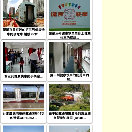
配屬京局京段的第三列健康快
在第三列健康快車車身上健康
車的發電車 編號 GQ2...
快車的標誌...
第三列健康快車的病房車內
第三列健康快車的手術室...
部...
行走廣深港高速鐵路G5644次
由中國鐵路廣鐵廣段的東風四
的港鐵CRH380A...
Ｂ型柴油機車 (DF4B...