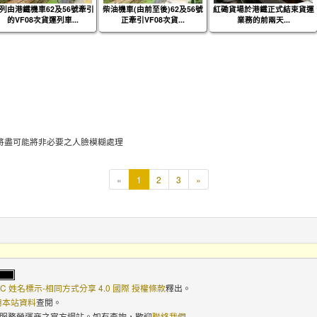
列由港鐵機車62及56號牽引
柴油機車(由前至後)62及56號
紅磡貨場於港鐵正式結束貨運
的VF08次貨運列車...
正牽引VF08次貨...
業務的前兩天...
將盡可能將非必要之人臉模糊處理
本
«
1
2
3
»
頁
C 姓名標示-相同方式分享 4.0 國際 授權條款
釋出。
使用本站資料
查閱。
路服務營運商之官方網站。如有查詢，歡迎
聯絡我們