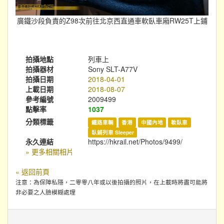
廣鐵沙段負責的Z98次前往北京西直通車軟臥車廂RW25T上鋪
拍攝地點
列車上
拍攝器材
Sony SLT-A77V
拍攝日期
2018-04-01
上載日期
2018-08-07
參考編號
2009499
點擊率
1037
分類標籤
鐵路車輛
香港
中國內地
軟臥車
臥鋪列車 Sleeper
永久連結
https://hkrail.net/Photos/9499/
» 更多相關相片
« 返回前頁
注意：為保障私隱，二零零八年或以後拍攝的照片，在上載時將盡可能將
非必要之人臉模糊處理