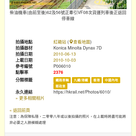
柴油機車(由前至後)62及56號正牽引VF08次貨運列車後正返回
停車線
拍攝地點
紅磡站
(
查看地圖
)
拍攝器材
Konica Minolta Dynax 7D
拍攝日期
2010-06-13
上載日期
2010-10-03
參考編號
P006010
點擊率
2376
分類標籤
鐵路車輛
九鐵/港鐵
香港
中國內地
郵政車
永久連結
https://hkrail.net/Photos/6010/
» 更多相關相片
« 返回前頁
注意：為保障私隱，二零零八年或以後拍攝的照片，在上載時將盡可能將
非必要之人臉模糊處理