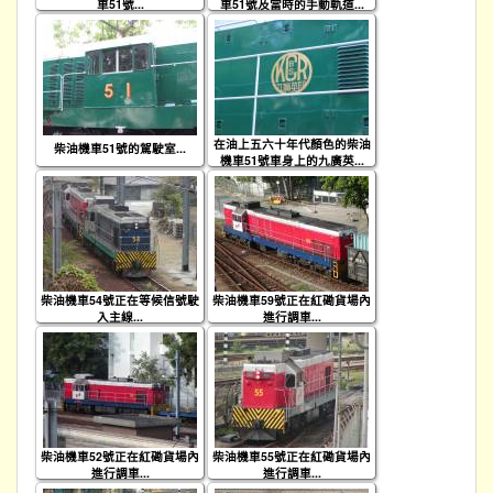
車51號...
車51號及當時的手動軌道...
在油上五六十年代顏色的柴油
柴油機車51號的駕駛室...
機車51號車身上的九廣英...
柴油機車54號正在等候信號駛
柴油機車59號正在紅磡貨場內
入主線...
進行調車...
柴油機車52號正在紅磡貨場內
柴油機車55號正在紅磡貨場內
進行調車...
進行調車...