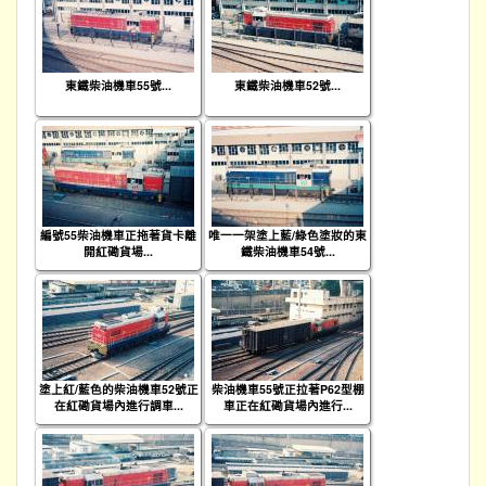
東鐵柴油機車55號...
東鐵柴油機車52號...
編號55柴油機車正拖著貨卡離
唯一一架塗上藍/綠色塗妝的東
開紅磡貨場...
鐵柴油機車54號...
塗上紅/藍色的柴油機車52號正
柴油機車55號正拉著P62型棚
在紅磡貨場內進行調車...
車正在紅磡貨場內進行...