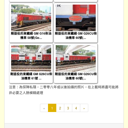
剛退役的東鐵綫 GM G16柴油
剛退役的東鐵綫 GM G26CU柴
機車 58號(Go...
油機車 60號(...
剛退役的東鐵綫 GM G26CU柴
剛退役的東鐵綫 GM G26CU柴
油機車 61號 ...
油機車 60號(...
注意：為保障私隱，二零零八年或以後拍攝的照片，在上載時將盡可能將
非必要之人臉模糊處理
本
«
1
2
3
4
»
頁