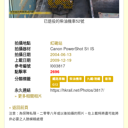
已退役的柴油機車52號
拍攝地點
紅磡站
拍攝器材
Canon PowerShot S1 IS
拍攝日期
2004-06-13
上載日期
2009-12-19
參考編號
I003817
點擊率
2696
分類標籤
鐵路車輛
柴油機車
九鐵/港鐵
香港
G12
永久連結
https://hkrail.net/Photos/3817/
» 更多相關相片
« 返回前頁
注意：為保障私隱，二零零八年或以後拍攝的照片，在上載時將盡可能將
非必要之人臉模糊處理