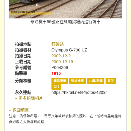
柴油機車55號正在紅磡貨場內進行調車
拍攝地點
紅磡站
拍攝器材
Olympus C-700 UZ
拍攝日期
2002-12-21
上載日期
2009-12-19
參考編號
P004209
點擊率
1915
分類標籤
鐵路車輛
柴油機車
九鐵/港鐵
香港
G12
永久連結
https://hkrail.net/Photos/4209/
» 更多相關相片
« 返回前頁
注意：為保障私隱，二零零八年或以後拍攝的照片，在上載時將盡可能將
非必要之人臉模糊處理