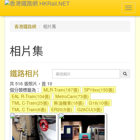
Toggl
navig
香港鐵路網
相片集
相片集
鐵路相片
共 516 張照片，首 10
個分類標籤為：
MLR-Train(187張)
SP19xx(150張)
EAL R-Train(104張)
MetroCam(73張)
TML C-Train(25張)
柴油機車(18張)
G16(10張)
TML C Train(6張)
ER20(5張)
G26CU(3張)