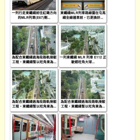
一列行走東鐵綫前往紅磡方向
東鐵綫MLR列車路線圖在屯馬
的MLR列車(E67)剛...
綫全線通車前，已更換好...
為配合東鐵綫過海段路軌接駁
一列東鐵綫 MLR 列車 E112 正
工程，東鐵綫暫以旺角東為...
駛經旺角大球...
為配合東鐵綫過海段路軌接駁
為配合東鐵綫過海段路軌接駁
工程，東鐵綫暫以旺角東為...
工程，東鐵綫暫以旺角東為...