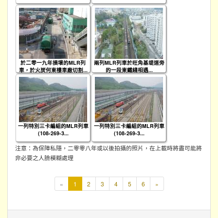
於二零一九年損壞的MLR列
兩列MLR列車於旺角基堤道旁
車，於火炭何東樓車廠切割...
的一段東鐵綫相遇...
一列特別三卡編組的MLR列車
一列特別三卡編組的MLR列車
(108-269-3...
(108-269-3...
注意：為保障私隱，二零零八年或以後拍攝的照片，在上載時將盡可能將
非必要之人臉模糊處理
本
«
1
2
3
4
5
6
»
頁