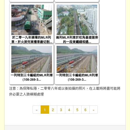
於二零一九年損壞的MLR列
兩列MLR列車於旺角基堤道旁
車，於火炭何東樓車廠切割...
的一段東鐵綫相遇...
一列特別三卡編組的MLR列車
一列特別三卡編組的MLR列車
(108-269-3...
(108-269-3...
注意：為保障私隱，二零零八年或以後拍攝的照片，在上載時將盡可能將
非必要之人臉模糊處理
本
«
1
2
3
4
5
6
»
頁