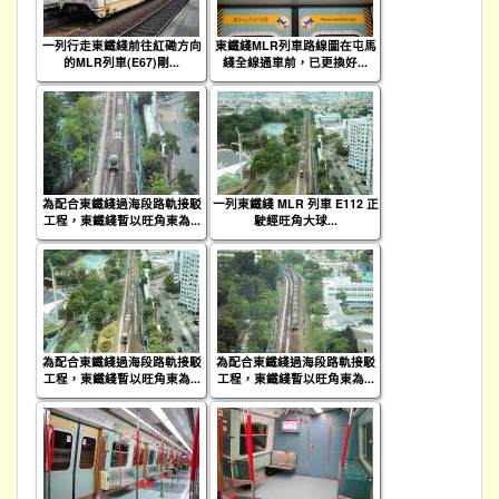
一列行走東鐵綫前往紅磡方向
東鐵綫MLR列車路線圖在屯馬
的MLR列車(E67)剛...
綫全線通車前，已更換好...
為配合東鐵綫過海段路軌接駁
一列東鐵綫 MLR 列車 E112 正
工程，東鐵綫暫以旺角東為...
駛經旺角大球...
為配合東鐵綫過海段路軌接駁
為配合東鐵綫過海段路軌接駁
工程，東鐵綫暫以旺角東為...
工程，東鐵綫暫以旺角東為...