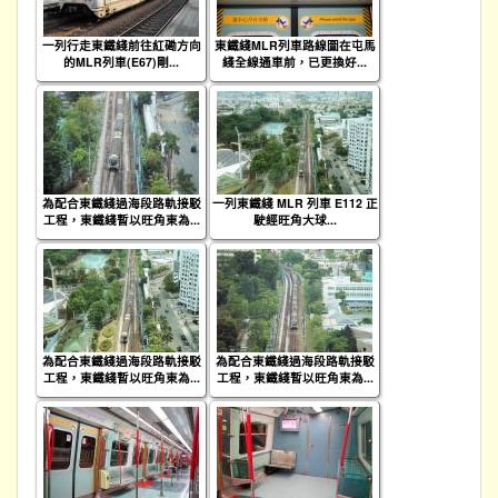
一列行走東鐵綫前往紅磡方向
東鐵綫MLR列車路線圖在屯馬
的MLR列車(E67)剛...
綫全線通車前，已更換好...
為配合東鐵綫過海段路軌接駁
一列東鐵綫 MLR 列車 E112 正
工程，東鐵綫暫以旺角東為...
駛經旺角大球...
為配合東鐵綫過海段路軌接駁
為配合東鐵綫過海段路軌接駁
工程，東鐵綫暫以旺角東為...
工程，東鐵綫暫以旺角東為...