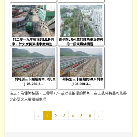
於二零一九年損壞的MLR列
兩列MLR列車於旺角基堤道旁
車，於火炭何東樓車廠切割...
的一段東鐵綫相遇...
一列特別三卡編組的MLR列車
一列特別三卡編組的MLR列車
(108-269-3...
(108-269-3...
注意：為保障私隱，二零零八年或以後拍攝的照片，在上載時將盡可能將
非必要之人臉模糊處理
本
«
1
2
3
4
5
6
»
頁