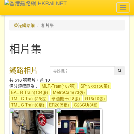
Toggl
navig
香港鐵路網
相片集
相片集
鐵路相片
共 516 張照片，首 10
個分類標籤為：
MLR-Train(187張)
SP19xx(150張)
EAL R-Train(104張)
MetroCam(73張)
TML C-Train(25張)
柴油機車(18張)
G16(10張)
TML C Train(6張)
ER20(5張)
G26CU(3張)