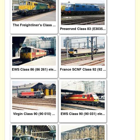
The Freightliner's Class ...
Preserved Class 83 (E3035...
EWS Class 86 (86 261) ele...
France SCNF Class 92 (92 ...
Virgin Class 90 (90 010) ...
EWS Class 90 (90 031) ele...