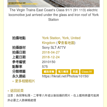
The Virgin Trains East Coast's Class 91/1 (91 113) electric
locomotive just arrived under the glass and iron roof of York
Station
拍攝地點
York Station, York, United
Kingdom
(
查看地圖
)
拍攝器材
Sony SLT-A77V
拍攝日期
2018-04-27
上載日期
2018-12-24
參考編號
2010150
點擊率
575
分類標籤
鐵路車輛
電力機車
英國
Class 91
永久連結
https://hkrail.net/Photos/10150/
» 更多相關相片
« 返回前頁
注意：為保障私隱，二零零八年或以後拍攝的照片，在上載時將盡可能將
非必要之人臉模糊處理