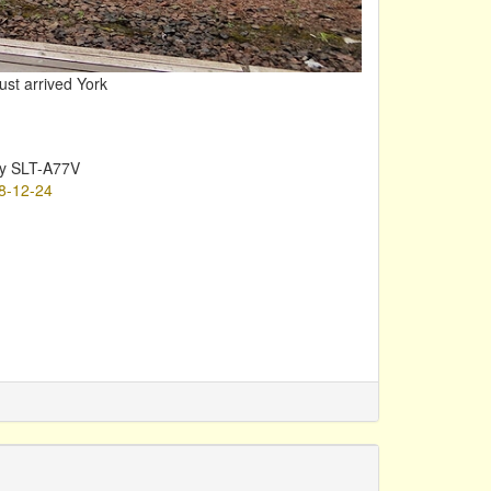
ust arrived York
y SLT-A77V
8-12-24