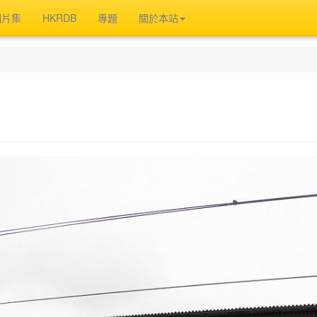
相片集
HKRDB
專題
關於本站