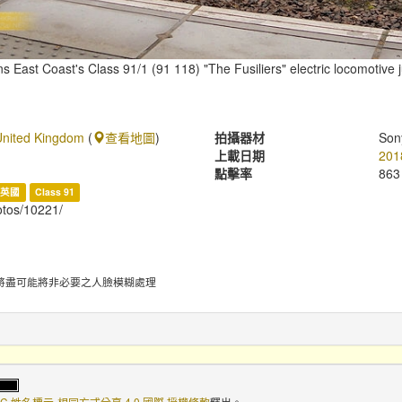
ns East Coast's Class 91/1 (91 118) "The Fusiliers" electric locomotive j
 United Kingdom
(
查看地圖
)
拍攝器材
Son
上載日期
201
點擊率
863
英國
Class 91
hotos/10221/
將盡可能將非必要之人臉模糊處理
C 姓名標示-相同方式分享 4.0 國際 授權條款
釋出。