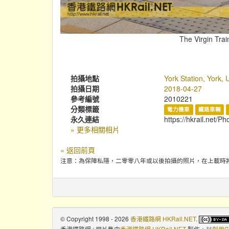
The Virgin Trai
拍攝地點
York Station, York,
拍攝日期
2018-04-27
參考編號
2010221
分類標籤
電力機車
鐵路車輛
永久連結
https://hkrail.net/P
» 更多相關相片
« 返回前頁
注意：為保障私隱，二零零八年或以後拍攝的照片，在上載時
© Copyright 1998 - 2026
香港鐵路網 HKRail.NET
.
香港鐵路網 : 相片集
由
香港鐵路網 HKRail.NET
製作，以
創用C