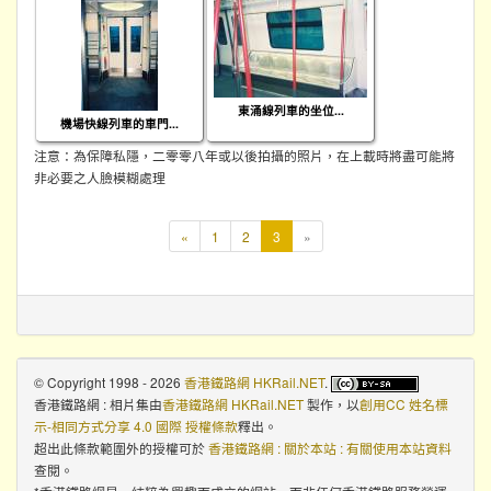
東涌線列車的坐位...
機場快線列車的車門...
注意：為保障私隱，二零零八年或以後拍攝的照片，在上載時將盡可能將
非必要之人臉模糊處理
本
«
1
2
3
»
頁
© Copyright 1998 - 2026
香港鐵路網 HKRail.NET
.
香港鐵路網 : 相片集
由
香港鐵路網 HKRail.NET
製作，以
創用CC 姓名標
示-相同方式分享 4.0 國際 授權條款
釋出。
超出此條款範圍外的授權可於
香港鐵路網 : 關於本站 : 有關使用本站資料
查閱。