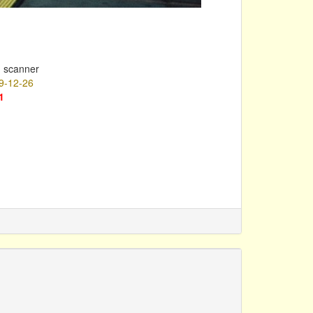
m scanner
9-12-26
1