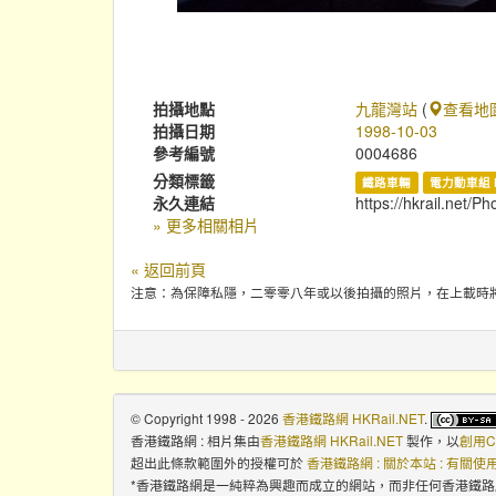
拍攝地點
九龍灣站
(
查看地
拍攝日期
1998-10-03
參考編號
0004686
分類標籤
鐵路車輛
電力動車組 
永久連結
https://hkrail.net/P
» 更多相關相片
« 返回前頁
注意：為保障私隱，二零零八年或以後拍攝的照片，在上載時
© Copyright 1998 - 2026
香港鐵路網 HKRail.NET
.
香港鐵路網 : 相片集
由
香港鐵路網 HKRail.NET
製作，以
創用C
超出此條款範圍外的授權可於
香港鐵路網 : 關於本站 : 有關
*香港鐵路網是一純粹為興趣而成立的網站，而非任何香港鐵