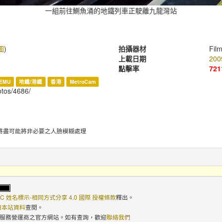
一組前往鰂魚涌的地鐵列車正駛離九龍灣站
圖
)
拍攝器材
Fil
上載日期
200
點擊率
721
EMU
地鐵/港鐵
香港
MetroCam
hotos/4686/
將盡可能將非必要之人臉模糊處理
C 姓名標示-相同方式分享 4.0 國際 授權條款
釋出。
使用本站資料
查閱。
路服務營運商之官方網站。如有查詢，歡迎
聯絡我們