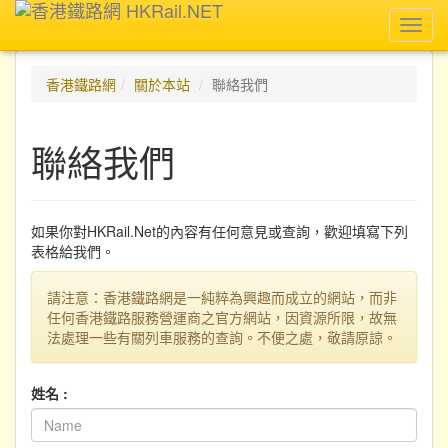
Toggl
navig
香港鐵路網
關於本站
聯絡我們
聯絡我們
如果你對HKRail.Net的內容有任何意見或查詢，歡迎填寫下列
表格給我們。
請注意：香港鐵路網是一純粹為興趣而成立的網站，而非
任何香港鐵路服務營運商之官方網站，因資源所限，故無
法處理一些有關列車服務的查詢。不便之處，敬請原諒。
姓名 :