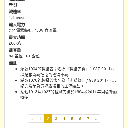
未明
減速率
1.3m/s/s
輸入電力
架空電纜提供 750V 直流電
最大功率
268kW
載客量
44 坐位 161 企位
備註
編號1004的輕鐵曾命名為「輕鐵先鋒」(1987-2011)，
以紀念首輛抵港的輕鐵車輛。
編號1070的輕鐵曾命名為「史禮賢」(1988-2011)，以
紀念當年負責輕鐵項目的工程總監。
編號1013及1027的輕鐵先後於1994及2011年因意外而
退役。
本
«
1
2
3
4
5
6
7
»
頁