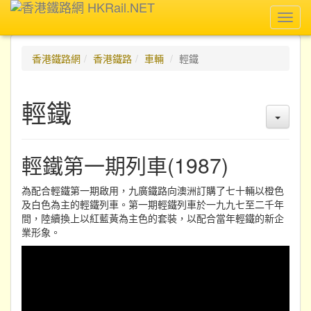
Toggl
navig
香港鐵路網
香港鐵路
車輛
輕鐵
輕鐵
輕鐵第一期列車(1987)
為配合輕鐵第一期啟用，九廣鐵路向澳洲訂購了七十輛以橙色
及白色為主的輕鐵列車。第一期輕鐵列車於一九九七至二千年
間，陸續換上以紅藍黃為主色的套裝，以配合當年輕鐵的新企
業形象。